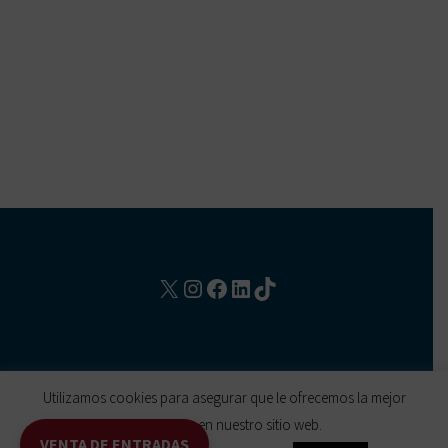
X
Instagram
Facebook
LinkedIn
TikTok
Utilizamos cookies para asegurar que le ofrecemos la mejor
COPYRIGHT 2021 L.A. ROCK ENTERTAINMENT SLU, ALL
experiencia en nuestro sitio web.
RIGHT RESERVED
AVISO LEGAL
VENTA DE ENTRADAS