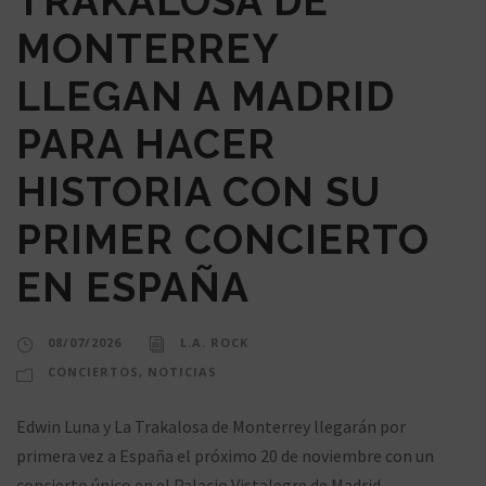
TRAKALOSA DE
MONTERREY
LLEGAN A MADRID
PARA HACER
HISTORIA CON SU
PRIMER CONCIERTO
EN ESPAÑA
08/07/2026
L.A. ROCK
CONCIERTOS
,
NOTICIAS
Edwin Luna y La Trakalosa de Monterrey llegarán por
primera vez a España el próximo 20 de noviembre con un
concierto único en el Palacio Vistalegre de Madrid.