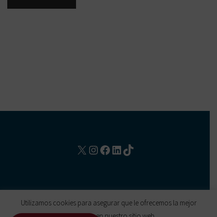
X
Instagram
Facebook
LinkedIn
TikTok
Utilizamos cookies para asegurar que le ofrecemos la mejor
COPYRIGHT 2021 L.A. ROCK ENTERTAINMENT SLU, ALL
experiencia en nuestro sitio web.