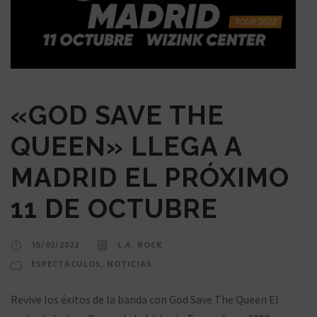
«GOD SAVE THE
QUEEN» LLEGA A
MADRID EL PRÓXIMO
11 DE OCTUBRE
15/02/2022
L.A. ROCK
ESPECTÁCULOS
,
NOTICIAS
Revive los éxitos de la banda con God Save The Queen El