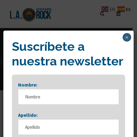
ES
EN
×
Suscríbete a
TAG
nuestra newsletter
L.A. Rock
Nombre:
Apellido: