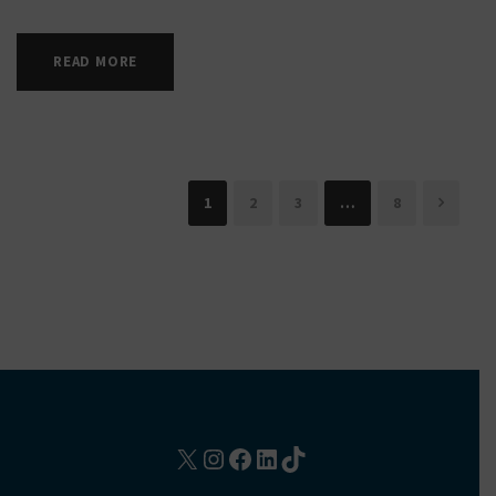
READ MORE
1
2
3
…
8
X
Instagram
Facebook
LinkedIn
TikTok