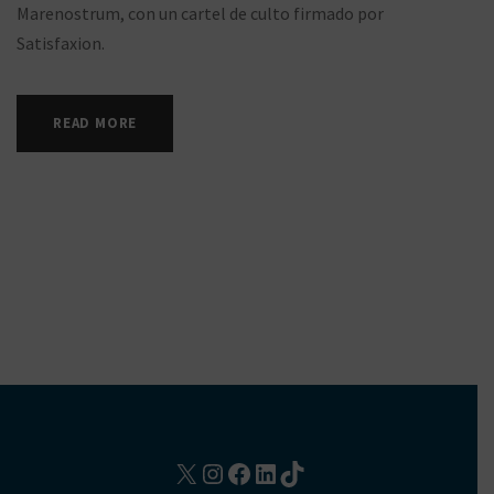
Marenostrum, con un cartel de culto firmado por
Satisfaxion.
READ MORE
X
Instagram
Facebook
LinkedIn
TikTok